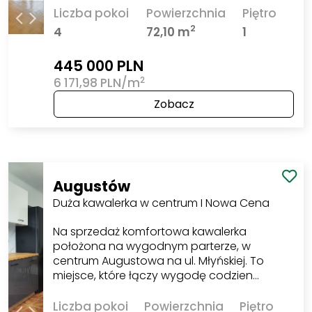
Liczba pokoi
Powierzchnia
Piętro
2
4
72,10 m
1
445 000 PLN
2
6 171,98 PLN/m
Zobacz
Augustów
Duża kawalerka w centrum I Nowa Cena
Na sprzedaż komfortowa kawalerka
położona na wygodnym parterze, w
centrum Augustowa na ul. Młyńskiej. To
miejsce, które łączy wygodę codzien…
Liczba pokoi
Powierzchnia
Piętro