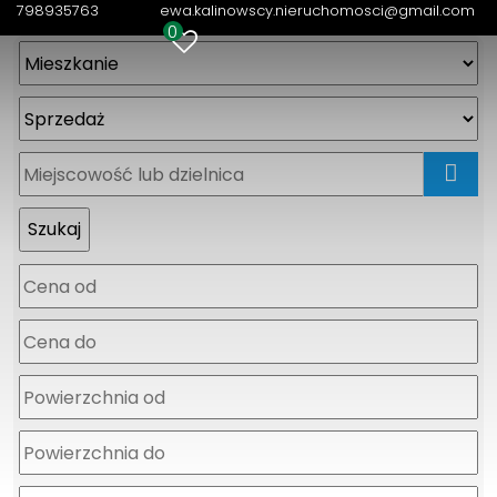
798935763
ewa.kalinowscy.nieruchomosci@gmail.com
0
mapa