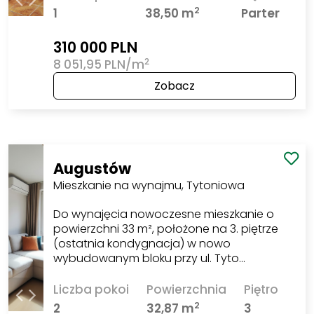
2
1
38,50 m
Parter
310 000 PLN
2
8 051,95 PLN/m
Zobacz
Augustów
Mieszkanie na wynajmu, Tytoniowa
Do wynajęcia nowoczesne mieszkanie o
powierzchni 33 m², położone na 3. piętrze
(ostatnia kondygnacja) w nowo
wybudowanym bloku przy ul. Tyto…
Liczba pokoi
Powierzchnia
Piętro
2
2
32,87 m
3