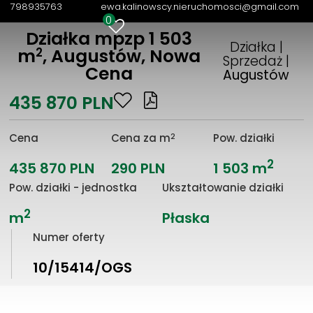
798935763
ewa.kalinowscy.nieruchomosci@gmail.com
0
Działka mpzp 1 503
Działka |
2
m
, Augustów, Nowa
Sprzedaż |
Cena
Augustów
435 870 PLN
2
Cena
Cena za m
Pow. działki
2
435 870 PLN
290 PLN
1 503 m
Pow. działki - jednostka
Ukształtowanie działki
2
m
Płaska
Numer oferty
10/15414/OGS