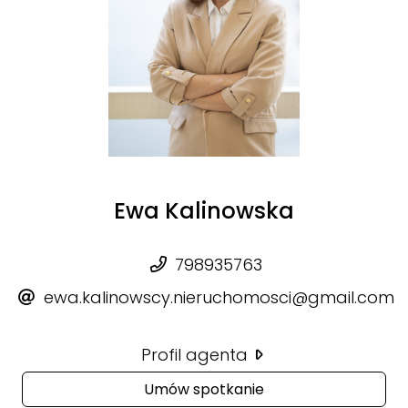
Ewa Kalinowska
798935763
ewa.kalinowscy.nieruchomosci@gmail.com
Profil agenta
Umów spotkanie