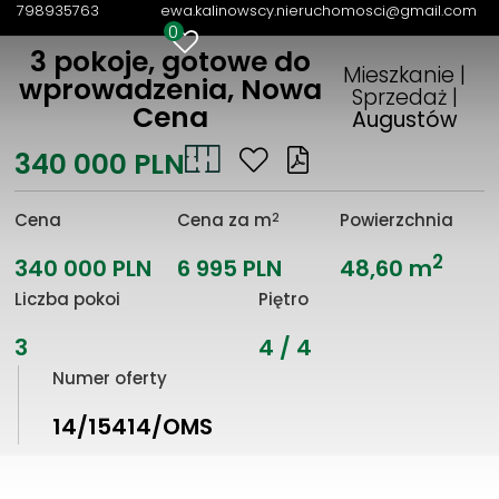
798935763
ewa.kalinowscy.nieruchomosci@gmail.com
0
3 pokoje, gotowe do
Mieszkanie |
wprowadzenia, Nowa
Sprzedaż |
Cena
Augustów
340 000 PLN
2
Cena
Cena za m
Powierzchnia
2
340 000 PLN
6 995 PLN
48,60 m
Liczba pokoi
Piętro
3
4 / 4
Numer oferty
14/15414/OMS