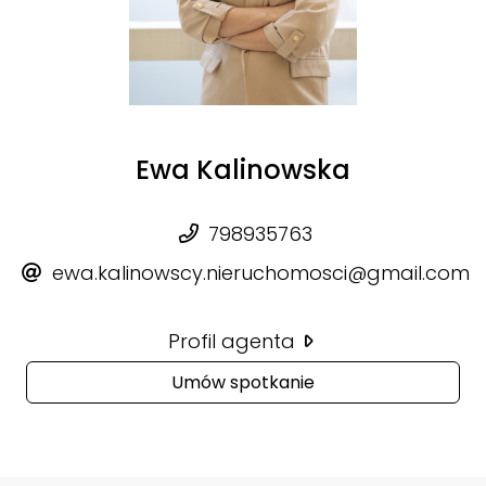
Ewa Kalinowska
798935763
ewa.kalinowscy.nieruchomosci@gmail.com
Profil agenta
Umów spotkanie