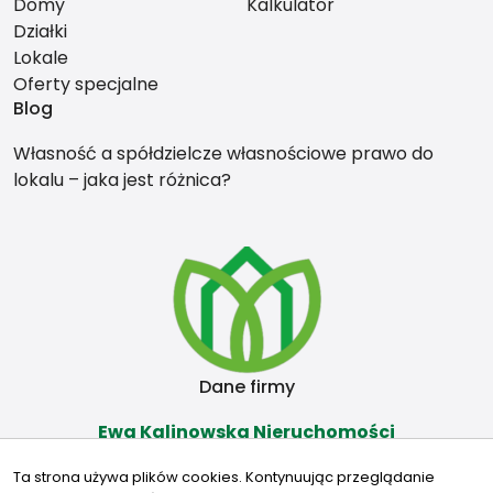
Domy
Kalkulator
Działki
Lokale
Oferty specjalne
Blog
Własność a spółdzielcze własnościowe prawo do
lokalu – jaka jest różnica?
Dane firmy
Ewa Kalinowska Nieruchomości
Władysława Raginisa 17
Ta strona używa plików cookies. Kontynuując przeglądanie
16-300 Augustów