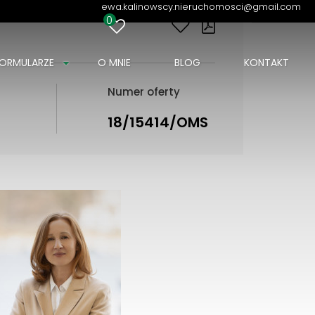
ewa.kalinowscy.nieruchomosci@gmail.com
0
ORMULARZE
O MNIE
BLOG
KONTAKT
Numer oferty
18/15414/OMS