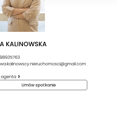
A KALINOWSKA
98935763
wa.kalinowscy.nieruchomosci@gmail.com
il agenta
Umów spotkanie