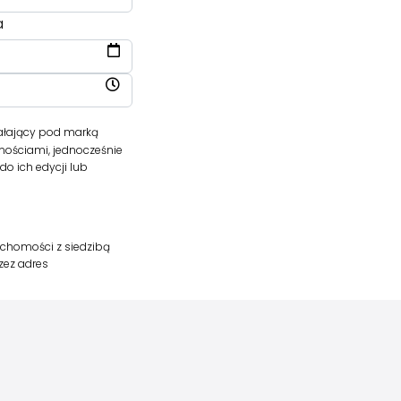
a
ałający pod marką
mościami, jednocześnie
o ich edycji lub
uchomości z siedzibą
rzez adres