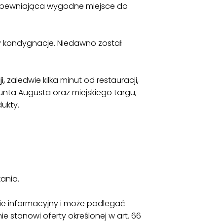
apewniająca wygodne miejsce do
rzy kondygnacje. Niedawno został
i,
zaledwie kilka minut od restauracji,
nta Augusta oraz miejskiego targu,
dukty.
ania.
ie informacyjny i może podlegać
ie stanowi oferty określonej w art. 66