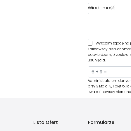
Wiadomość
Wyrażam zgodę na p
Kalinowscy Nieruchomośc
potwierdzam, iż zostałe
usunięcia.
Administratorem danych 
przy 3 Maja 13, I piętro,
ewa.kalinowscy.nieruc
Lista Ofert
Formularze