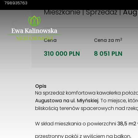
798935763
Mieszkanie | Sprzedaż |
Aug
2
Cena
Cena za m
310 000 PLN
8 051 PLN
Opis
Na sprzedaż komfortowa kawalerka poło
Augustowa na ul. Młyńskiej.
To miejsce, któ
bliskością terenów spacerowych nad rzeką
W skład mieszkania o powierzchni
38,5 m2
przestronny pokój z wyjściem na balkon,