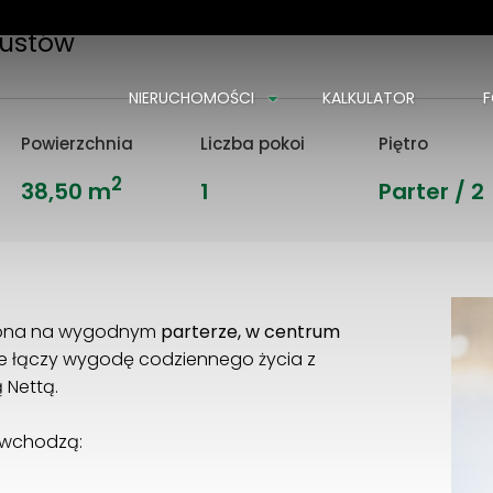
ustów
NIERUCHOMOŚCI
KALKULATOR
F
Powierzchnia
Liczba pokoi
Piętro
2
38,50 m
1
Parter / 2
żona na wygodnym
parterze, w centrum
re łączy wygodę codziennego życia z
 Nettą.
wchodzą: