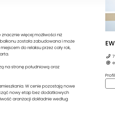
je znacznie więcej możliwości niż
 balkonu została zabudowana i może
EW
iejscem do relaksu przez cały rok,
arta.
7
e
dzą na stronę południową oraz
Prof
zamieszkania. W cenie pozostają nowe
ocząć nowy etap bez dodatkowych
liwość aranżacji dokładnie według