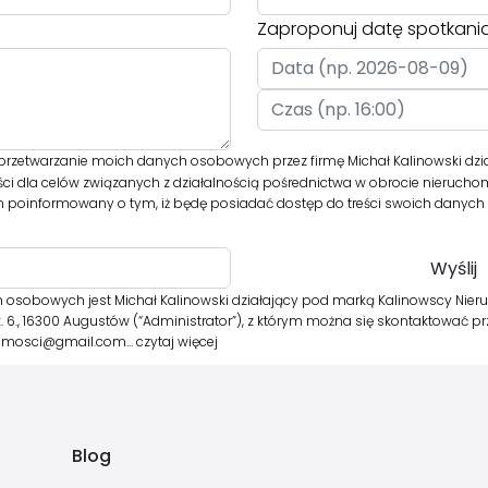
Zaproponuj datę spotkani
rzetwarzanie moich danych osobowych przez firmę Michał Kalinowski dzi
i dla celów związanych z działalnością pośrednictwa w obrocie nierucho
m poinformowany o tym, iż będę posiadać dostęp do treści swoich danych d
osobowych jest Michał Kalinowski działający pod marką Kalinowscy Nier
 lok. 6., 16300 Augustów (“Administrator”), z którym można się skontaktować p
homosci@gmail.com…
czytaj więcej
Blog