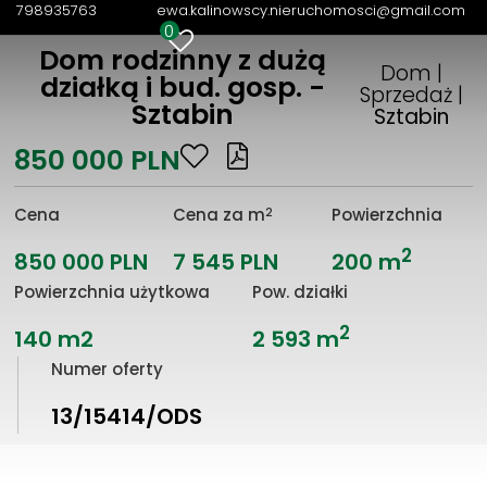
798935763
ewa.kalinowscy.nieruchomosci@gmail.com
0
Dom rodzinny z dużą
Dom |
działką i bud. gosp. -
Sprzedaż |
Sztabin
Sztabin
850 000 PLN
2
Cena
Cena za m
Powierzchnia
2
850 000 PLN
7 545 PLN
200 m
Powierzchnia użytkowa
Pow. działki
2
140 m2
2 593 m
Numer oferty
13/15414/ODS