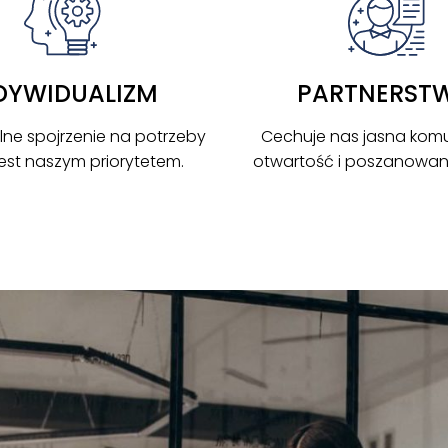
DYWIDUALIZM
PARTNERST
lne spojrzenie na potrzeby
Cechuje nas jasna komu
 jest naszym priorytetem.
otwartość i poszanowanie