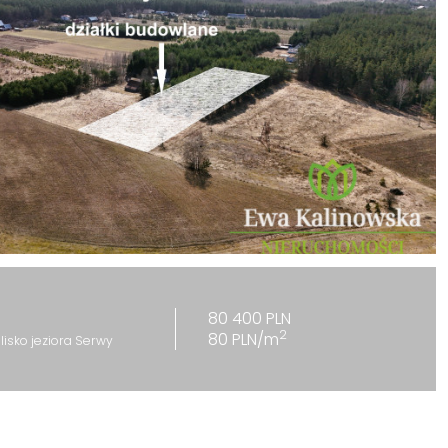
80 400 PLN
2
80 PLN/m
lisko jeziora Serwy