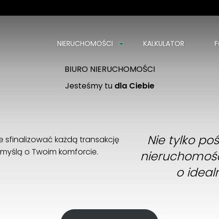
NIERUCHOMOŚCI
KALKULATOR
F
Kalinowscy Nieruchomości
Znajdź swój dom z nami
BIURO NIERUCHOMOŚCI
Jesteśmy tu
dla Ciebie
Nie tylko p
 sfinalizować każdą transakcję
z myślą o Twoim komforcie.
nieruchomośc
o ideal