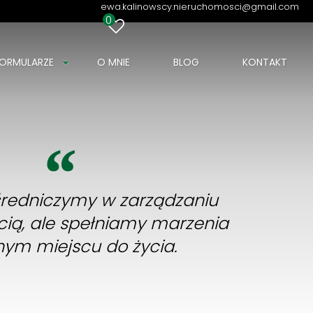
ewa.kalinowscy.nieruchomosci@gmail.com
0
ORMULARZE
O MNIE
BLOG
KONTAKT
ośredniczymy w zarządzaniu
ią, ale spełniamy marzenia
nym miejscu do życia.