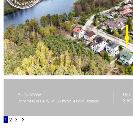
935 
Augustów
3 82
Dom przy lesie, tylko 150 m od jeziora Białego
1
2
3