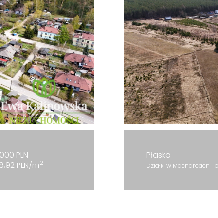
000 PLN
Płaska
2
6,92 PLN/m
Działki w Macharcach | b