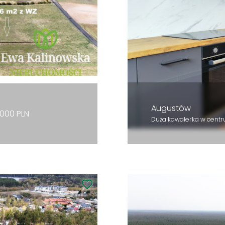
Augustów
000 PLN
Duża kawalerka w cent