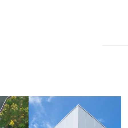
Dom | Sprzedaż
Augustów
omu z bala | Augustów