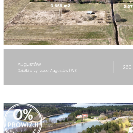
Augustów
260 
Działki przy rzece, Augustów | WZ