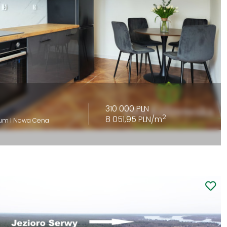
310 000 PLN
2
8 051,95 PLN/m
rum I Nowa Cena